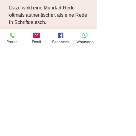
Dazu wirkt eine Mundart-Rede
oftmals authentischer, als eine Rede
in Schriftdeutsch.
Ich bin da
Phone
Email
Facebook
Whatsapp
Jetzt anrufen
Mailanfrage starten
WhatsApp-Nachricht
zurück